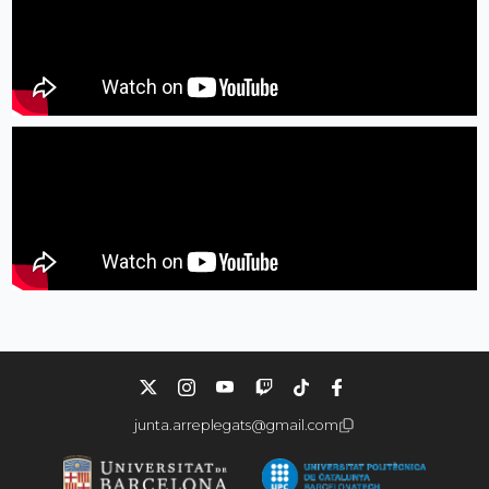
junta.arreplegats@gmail.com