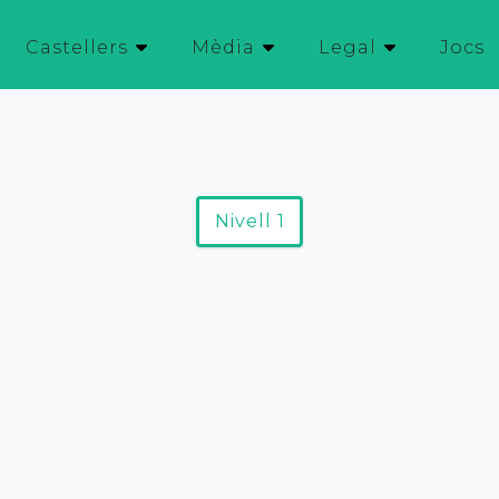
Castellers
Mèdia
Legal
Jocs
Nivell
1