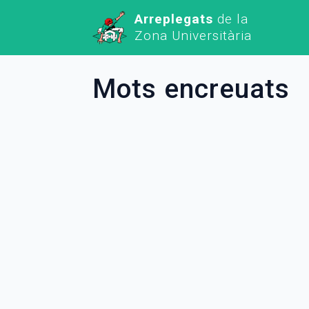
Arreplegats
de la
Zona Universitària
Mots encreuats