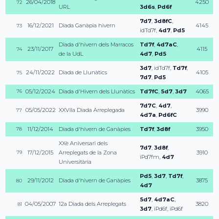
26/04/2018
4250
72
URL
3d6s
,
Pd6f
7d7
,
3d8fC
,
16/12/2021
Diada Ganàpia hivern
4145
73
idTd7f
,
4d7
,
Pd5
Diada d'hivern dels Marracos
Td7f
,
4d7aC
,
23/11/2017
4115
74
de la UdL
4d7
,
Pd5
3d7
,
idTd7f
,
Td7f
,
24/11/2022
Diada de Llunàtics
4105
75
7d7
,
Pd5
05/12/2024
Diada d'Hivern dels Llunàtics
Td7fC
,
5d7
,
3d7
4065
76
7d7C
,
4d7
,
05/05/2022
XXVIIa Diada Arreplegada
3990
77
4d7a
,
Pd6fC
11/12/2014
Diada d'hivern de Ganàpies
Td7f
,
3d8f
3950
78
XXè Aniversari dels
7d7
,
3d8f
,
17/12/2015
Arreplegats de la Zona
3910
79
iPd7fm
,
4d7
Universitària
Pd5
,
3d7
,
Td7f
,
29/11/2012
Diada d'hivern de Ganàpies
3875
80
4d7
5d7
,
4d7aC
,
04/05/2007
12a Diada dels Arreplegats
3820
81
3d7
,
iPd6f
,
iPd6f