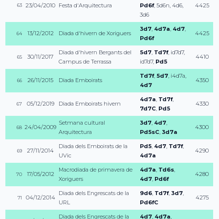
23/04/2010
Festa d'Arquitectura
Pd6f
,
5d6n
,
4d6
,
4425
63
3d6
3d7
,
4d7a
,
4d7
,
13/12/2012
Diada d'hivern de Xoriguers
4425
64
Pd6f
Diada d'hivern Bergants del
5d7
,
Td7f
,
id7d7
,
30/11/2017
4410
65
Campus de Terrassa
id7d7
,
Pd5
Td7f
,
5d7
,
i4d7a
,
26/11/2015
Diada Emboirats
4350
66
4d7
4d7a
,
Td7f
,
05/12/2019
Diada Emboirats hivern
4330
67
7d7C
,
Pd5
Setmana cultural
3d7
,
4d7
,
24/04/2009
4300
68
Arquitectura
Pd5sC
,
3d7a
Diada dels Emboirats de la
Pd5
,
4d7
,
Td7f
,
27/11/2014
4290
69
UVic
4d7a
Macrodiada de primavera de
4d7a
,
Td6s
,
17/05/2012
4280
70
Xoriguers
4d7
,
Pd6f
Diada dels Engrescats de la
9d6
,
Td7f
,
3d7
,
04/12/2014
4275
71
URL
Pd6fC
Diada dels Engrescats de la
4d7
,
4d7a
,