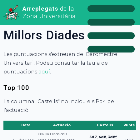
Arreplegats
de la
Zona Universitària
Millors Diades
Les puntuacions s'extreuen del Baròmectre
Universitari. Podeu consultar la taula de
puntuacions
aquí
.
Top 100
La columna "Castells" no inclou els Pd4 de
l'actuació.
Data
Actuació
Castells
Punts
XXVIIIa Diada dels
5d7
,
4d8
,
3d8f
,
1