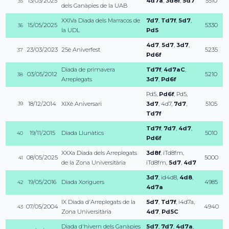
13/03/2025
4d7a
,
3d8f
,
5d7
5510
35
dels Ganàpies de la UAB
XXIVa Diada dels Marracos de
7d7
,
Td7f
,
5d7
,
15/05/2025
5330
36
la UDL
Pd5
4d7
,
5d7
,
3d7
,
23/03/2023
25è Aniverfest
5235
37
Pd6f
Diada de primavera
Td7f
,
4d7aC
,
03/05/2012
5210
38
Arreplegats
3d7
,
Pd6f
Pd5
,
Pd6f
,
Pd5
,
18/12/2014
XIXè Aniversari
3d7
,
4d7
,
7d7
,
5105
39
Td7f
Td7f
,
7d7
,
4d7
,
19/11/2015
Diada Llunàtics
5010
40
Pd6f
XXXa Diada dels Arreplegats
3d8f
,
iTd8fm
,
08/05/2025
5000
41
de la Zona Universitària
iTd8fm
,
5d7
,
4d7
3d7
,
id4d8
,
4d8
,
19/05/2016
Diada Xoriguers
4985
42
4d7a
IX Diada d'Arreplegats de la
5d7
,
Td7f
,
i4d7a
,
07/05/2004
4940
43
Zona Universitària
4d7
,
Pd5C
Diada d'hivern dels Ganàpies
5d7
,
7d7
,
4d7a
,