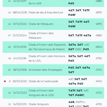
14/12/2017
4880
44
de la UAB
Pd5
4d7
,
3d7
,
Td7f
,
08/04/2016
Festa de dia d'Arquitectura
4875
45
Pd6f
3d7
,
Td7f
,
4d7
,
01/12/2022
Diada de Pataquers
4875
46
Pd6f
Diada d'Hivern dels
12/12/2024
5d7
,
Td7f
,
4d7a
4860
47
Pataquers
Diada d'hivern dels Passarells
3d7a
,
3d7
,
4d7
,
01/12/2016
4845
48
del Tecnocampus de Mataró
5d7
,
Pd5C
,
Pd5
Diada d'hivern dels Marracos
3d7a
,
5d7
,
4d7
,
24/11/2016
4750
49
de la UDL
Pd5
Pd5
,
3d7
,
4d7a
,
18/12/2008
Aniversari dels Arreplegats
4745
50
5d7
4d7
,
3d7
,
5d7
,
30/10/2025
Diada de la Castanyada
4745
51
4d7a
,
Pd5
Diada d'Hivern dels
Td7f
,
3d7
,
4d7
,
14/12/2023
4725
52
Xoriguers de la UDG
7d7
,
Pd6fC
4d8
,
iPd7fm
,
14/05/2015
Diada Xoriguers
4705
53
3d7
,
id7d7
,
7d7