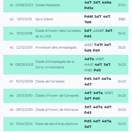
4d7
,
3d7
,
4d6a
,
01/06/2023
Diada Passerells
3725
82
Pd5s
Pd6f
,
3d7
,
4d7
,
13/11/2015
Sant Albert
3580
83
7d6
Diada d'hivern dels Ganàpies
5d7
,
pd3d8f
,
3d7
,
13/12/2018
3545
84
de la UAB
Pd5
id3d7
,
Td7f
,
3d7
,
22/12/2011
Aniversari dels Arreplegats
3525
85
5d6
,
Pd5
4d7a
,
id3d7
,
Diada d'Arreplegats de la
09/05/2003
id4d7
,
4d7
,
3d7
,
3425
86
Zona Universitària
iPd6f
,
Pd5
Pd5
,
3d7
,
4d7a
,
10/12/2009
Diada de Ganàpies
3425
87
4d7
4d7
,
4d7a
,
id3d7
,
25/11/2010
Diada d'hivern de Ganapies
3425
88
3d7
,
Pd5
3d7
,
4d7a
,
4d7
,
09/12/2010
Diada d'hivern de Marracos
3425
89
Pd5
Pd5
,
4d7
,
4d7a
,
11/04/2014
Festa de dia d'Arquitectura
3425
90
3d7