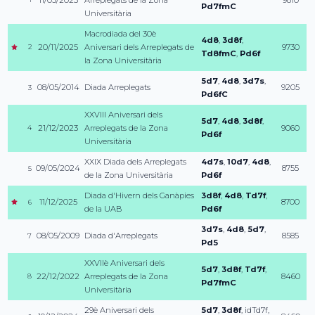
11/05/2023
Arreplegats de la Zona
9810
Pd7fmC
Universitària
Macrodiada del 30è
4d8
,
3d8f
,
20/11/2025
Aniversari dels Arreplegats de
9730
2
Td8fmC
,
Pd6f
la Zona Universitària
5d7
,
4d8
,
3d7s
,
08/05/2014
Diada Arreplegats
9205
3
Pd6fC
XXVIII Aniversari dels
5d7
,
4d8
,
3d8f
,
21/12/2023
Arreplegats de la Zona
9060
4
Pd6f
Universitària
XXIX Diada dels Arreplegats
4d7s
,
10d7
,
4d8
,
09/05/2024
8755
5
de la Zona Universitària
Pd6f
Diada d'Hivern dels Ganàpies
3d8f
,
4d8
,
Td7f
,
11/12/2025
8700
6
de la UAB
Pd6f
3d7s
,
4d8
,
5d7
,
08/05/2009
Diada d'Arreplegats
8585
7
Pd5
XXVIIè Aniversari dels
5d7
,
3d8f
,
Td7f
,
22/12/2022
Arreplegats de la Zona
8460
8
Pd7fmC
Universitària
29è Aniversari dels
5d7
,
3d8f
,
idTd7f
,