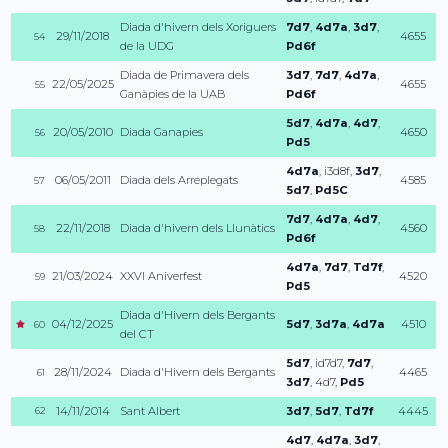
Diada d'hivern dels Xoriguers
7d7
,
4d7a
,
3d7
,
29/11/2018
4655
54
de la UDG
Pd6f
Diada de Primavera dels
3d7
,
7d7
,
4d7a
,
22/05/2025
4655
55
Ganàpies de la UAB
Pd6f
5d7
,
4d7a
,
4d7
,
20/05/2010
Diada Ganapies
4650
56
Pd5
4d7a
,
i3d8f
,
3d7
,
06/05/2011
Diada dels Arreplegats
4585
57
5d7
,
Pd5C
7d7
,
4d7a
,
4d7
,
22/11/2018
Diada d'hivern dels Llunàtics
4560
58
Pd6f
4d7a
,
7d7
,
Td7f
,
21/03/2024
XXVI Aniverfest
4520
59
Pd5
Diada d'Hivern dels Bergants
04/12/2025
5d7
,
3d7a
,
4d7a
4510
60
del CT
5d7
,
id7d7
,
7d7
,
28/11/2024
Diada d'Hivern dels Bergants
4465
61
3d7
,
4d7
,
Pd5
14/11/2014
Sant Albert
3d7
,
5d7
,
Td7f
4445
62
4d7
,
4d7a
,
3d7
,