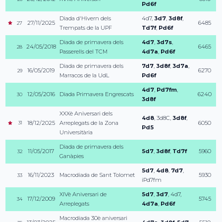
Pd6f
Diada d'Hivern dels
4d7
,
3d7
,
3d8f
,
27/11/2025
6485
27
Trempats de la UPF
Td7f
,
Pd6f
Diada de primavera dels
4d7
,
3d7s
,
24/05/2018
6465
28
Passerells del TCM
4d7a
,
Pd6f
Diada de primavera dels
7d7
,
3d8f
,
3d7a
,
16/05/2019
6270
29
Marracos de la UdL
Pd6f
4d7
,
Pd7fm
,
12/05/2016
Diada Primavera Engrescats
6240
30
3d8f
XXXè Aniversari dels
4d8
,
3d8C
,
3d8f
,
18/12/2025
Arreplegats de la Zona
6050
31
Pd5
Universitària
Diada de primavera dels
11/05/2017
5d7
,
3d8f
,
Td7f
5960
32
Ganàpies
5d7
,
4d8
,
7d7
,
16/11/2023
Macrodiada de Sant Tolomet
5930
33
iPd7fm
XIVè Aniversari de
5d7
,
3d7
,
4d7
,
17/12/2009
5745
34
Arreplegats
4d7a
,
Pd6f
Macrodiada 30è aniversari