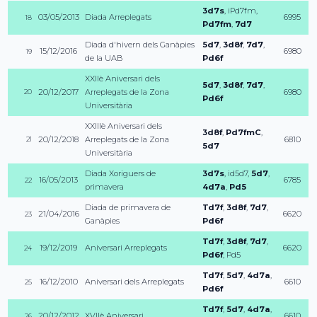
3d7s
,
iPd7fm
,
03/05/2013
Diada Arreplegats
6995
18
Pd7fm
,
7d7
Diada d'hivern dels Ganàpies
5d7
,
3d8f
,
7d7
,
15/12/2016
6980
19
de la UAB
Pd6f
XXIIè Aniversari dels
5d7
,
3d8f
,
7d7
,
20/12/2017
Arreplegats de la Zona
6980
20
Pd6f
Universitària
XXIIIè Aniversari dels
3d8f
,
Pd7fmC
,
20/12/2018
Arreplegats de la Zona
6810
21
5d7
Universitària
Diada Xoriguers de
3d7s
,
id5d7
,
5d7
,
16/05/2013
6785
22
primavera
4d7a
,
Pd5
Diada de primavera de
Td7f
,
3d8f
,
7d7
,
21/04/2016
6620
23
Ganàpies
Pd6f
Td7f
,
3d8f
,
7d7
,
19/12/2019
Aniversari Arreplegats
6620
24
Pd6f
,
Pd5
Td7f
,
5d7
,
4d7a
,
16/12/2010
Aniversari dels Arreplegats
6610
25
Pd6f
Td7f
,
5d7
,
4d7a
,
20/12/2012
XVIIè Aniversari
6610
26