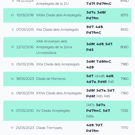
19/12/2024
8460
9
Arreplegats de la ZU
Td7f
,
Pd7fmC
3d7s
,
3d8f
,
10/05/2018
XXIIIa Diada dels Arreplegats
8375
10
Pd7fm
9d7
,
4d8
,
07/05/2015
XXa Diada dels Arreplegats
8100
11
Pd7fmC
XXIè Aniversari dels
3d8f
,
4d8
,
5d7
,
22/12/2016
Arreplegats de la Zona
8060
12
Pd5
Universitària
3d8f
,
Td8fmC
,
05/05/2016
XXIa Diada dels Arreplegats
7980
13
4d8
5d7
,
id4d8
,
4d8
,
18/05/2023
Diada de Marracos
7960
14
4d7a
,
Pd6f
,
Pd5
3d8f
,
3d7a
,
5d7
,
09/05/2019
XXIVa Diada dels Arreplegats
7360
15
Pd6f
,
Pd5
,
Pd5
i3d7s
,
3d7s
,
07/05/2010
XV Diada Arreplegats
Pd7fmC
,
5d7
,
7335
16
Pd5s
4d8
,
7d7
,
25/05/2023
Diada Trempats
7170
17
Pd7fm