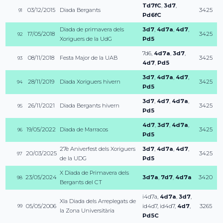
Td7fC
,
3d7
,
03/12/2015
Diada Bergants
3425
91
Pd6fC
Diada de primavera dels
3d7
,
4d7a
,
4d7
,
17/05/2018
3425
92
Xoriguers de la UdG
Pd5
7d6
,
4d7a
,
3d7
,
08/11/2018
Festa Major de la UAB
3425
93
4d7
,
Pd5
3d7
,
4d7a
,
4d7
,
28/11/2019
Diada Xoriguers hivern
3425
94
Pd5
3d7
,
4d7
,
4d7a
,
26/11/2021
Diada Bergants hivern
3425
95
Pd5
4d7
,
3d7
,
4d7a
,
19/05/2022
Diada de Marracos
3425
96
Pd5
27è Aniverfest dels Xoriguers
3d7
,
4d7a
,
4d7
,
20/03/2025
3425
97
de la UDG
Pd5
X Diada de Primavera dels
23/05/2024
3d7a
,
7d7
,
4d7a
3420
98
Bergants del CT
i4d7a
,
4d7a
,
3d7
,
XIa Diada dels Arreplegats de
05/05/2006
id4d7
,
id4d7
,
4d7
,
3265
99
la Zona Universitària
Pd5C