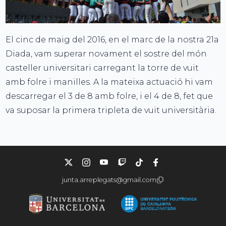
El cinc de maig del 2016, en el marc de la nostra 21a
Diada, vam superar novament el sostre del món
casteller universitari carregant la torre de vuit
amb folre i manilles. A la mateixa actuació hi vam
descarregar el 3 de 8 amb folre, i el 4 de 8, fet que
va suposar la primera tripleta de vuit universitària.
junta.arreplegats@gmail.com